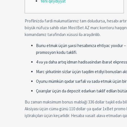
Yeni qeydiyyat
Proflinizdə fərdi məlumatlarınız tam doludursa, hesabı artı
böyük nüfuza sahib olan MostBet AZ mərc kontoru haqqında
komandamız tərəfindən xüsusi ilə araşdırılıb.
Bunu etmək üçün şəxsi hesabınıza ehtiyac yoxdur – 
promosyon kodu təklifi.
4 və ya daha artıq idman hadisəsindən ibarət ekpres
Mərc şirkətinin sizlər üçün təqdim etdiyi bonusları əl
Oyunu mümkün qədər sərfəli və sadə etmək üçün bir ç
Çıxarışlar üçün də depozit edərkən təklif edilən büt
Bu zaman maksimum bonus məbləği 336 dollar təşkil edə bilə
Aksiyası üçün cümə günü 110 dollar-ya qədər 1xBet prom
iştirakçıları üçün keçərlidir. Hesaba vəsait əlavə etmədən 