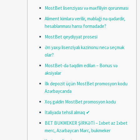
MostBet lisenziyası və məxfiliyin qorunması
Aliment kimlərə verilir, məbləği nə qədərdir,
hesablanması hansı formadadır?
MostBet qeydiyyat prosesi
Ən yaxşı lisenziyalı kazinonu necə seçmək
olar?
MostBet-də təqdim edilən – Bonus və
aksiyalar
İlk depozit üçün MostBet promosyon kodu
Azərbaycanda
Xoş gəldin MostBet promosyon kodu
İtaliyada tehsil almaq ✔︎
BET BUKMEKER ŞİRKƏTİ – 1xbet az 1xbet
merc, Azərbaycan Mərc, bukmeker