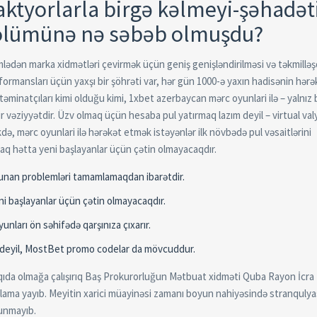
aktyorlarla birgə kəlmeyi-şəhadət
n ölümünə nə səbəb olmuşdu?
ümlədən marka xidmətləri çevirmək üçün geniş genişləndirilməsi və təkmilləş
ormansları üçün yaxşı bir şöhrəti var, hər gün 1000-ə yaxın hadisənin hərə
təminatçıları kimi olduğu kimi, 1xbet azerbaycan mərc oyunlari ilə – yalnız 
 vəziyyətdir. Üzv olmaq üçün hesaba pul yatırmaq lazım deyil – virtual val
kdə, mərc oyunlari ilə hərəkət etmək istəyənlər ilk növbədə pul vəsaitlərini
amaq hətta yeni başlayanlar üçün çətin olmayacaqdır.
lunan problemləri tamamlamaqdan ibarətdir.
ni başlayanlar üçün çətin olmayacaqdır.
ları ön səhifədə qarşınıza çıxarır.
 deyil, MostBet promo codelar da mövcuddur.
tqıda olmağa çalışırıq Baş Prokurorluğun Mətbuat xidməti Quba Rayon İcra
çıqlama yayıb. Meyitin xarici müayinəsi zamanı boyun nahiyəsində stranqulya
lunmayıb.