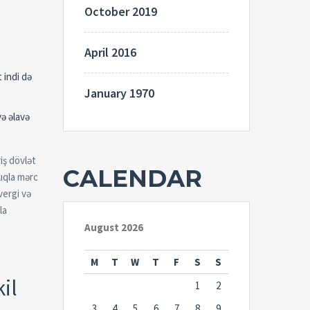
October 2019
April 2016
 indi də
January 1970
və əlavə
iş dövlət
CALENDAR
lıqla mərc
vergi və
la
August 2026
M
T
W
T
F
S
S
il
1
2
3
4
5
6
7
8
9