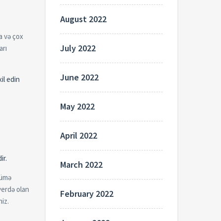
August 2022
a və çox
July 2022
arı
June 2022
il edin
May 2022
April 2022
ir.
March 2022
Cümə
erdə olan
February 2022
iz.