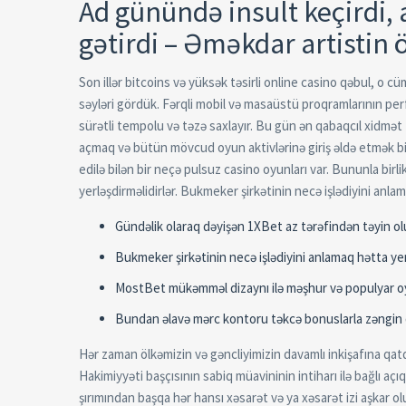
Ad günündə insult keçirdi, 
gətirdi – Əməkdar artisti
Son illər bitcoins və yüksək təsirli online casino qəbul, o c
səyləri gördük. Fərqli mobil və masaüstü proqramlarının perf
sürətli tempolu və təzə saxlayır. Bu gün ən qabaqcıl xidmət 
açmaq və bütün mövcud oyun aktivlərinə giriş əldə etmək bir
edilə bilən bir neçə pulsuz casino oyunları var. Bununla birli
yerləşdirməlidirlər. Bukmeker şirkətinin necə işlədiyini anl
Gündəlik olaraq dəyişən 1XBet az tərəfindən təyin o
Bukmeker şirkətinin necə işlədiyini anlamaq hətta ye
MostBet mükəmməl dizaynı ilə məşhur və populyar oyun
Bundan əlavə mərc kontoru təkcə bonuslarla zəngin
Hər zaman ölkəmizin və gəncliyimizin davamlı inkişafına qa
Hakimiyyəti başçısının sabiq müavininin intiharı ilə bağlı a
şırımından başqa hər hansı xəsarət və ya xəsarət izi aşkar o