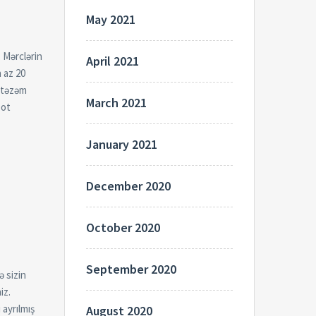
May 2021
 Mərclərin
April 2021
n az 20
üntəzəm
March 2021
pot
January 2021
December 2020
October 2020
September 2020
ə sizin
iz.
 ayrılmış
August 2020