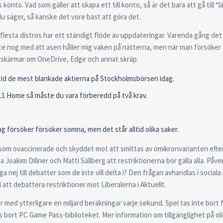
nto. Vad som gäller att skapa ett till konto, så är det bara att gå till “lä
du säger, så kanske det vore bäst att göra det.
e flesta distros har ett ständigt flöde av uppdateringar. Varenda gång det 
nte nog med att asen håller mig vaken på nätterna, men när man försöke
amskärmar om OneDrive, Edge och annat skräp.
lltid de mest blankade aktierna på Stockholmsbörsen idag.
11 Home så måste du vara förberedd på två krav.
ag försöker försöker somna, men det står alltid olika saker.
 som ovaccinerade och skyddet mot att smittas av omikronvarianten efte
Joakim Dillner och Matti Sällberg att restriktionerna bör gälla alla. Påve
j till debatter som de inte vill delta i? Den frågan avhandlas i sociala
att debattera restriktioner mot Liberalerna i Aktuellt.
ed ytterligare en miljard beräkningar varje sekund. Spel tas inte bort f
ts bort PC Game Pass-biblioteket. Mer information om tillgänglighet på ol