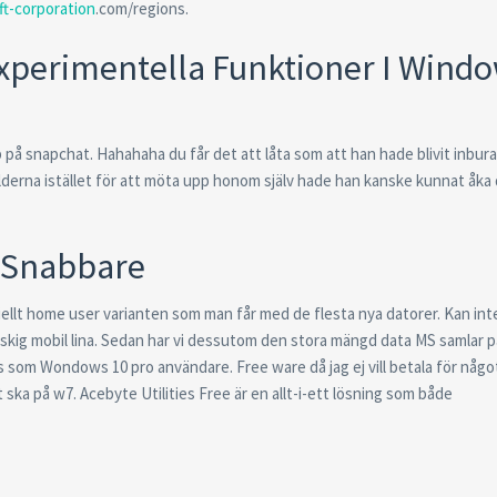
ft-corporation
.com/regions.
Experimentella Funktioner I Wind
 på snapchat. Hahahaha du får det att låta som att han hade blivit inbur
ilderna istället för att möta upp honom själv hade han kanske kunnat åka 
a Snabbare
iellt home user varianten som man får med de flesta nya datorer. Kan int
taskig mobil lina. Sedan har vi dessutom den stora mängd data MS samlar p
 ens som Wondows 10 pro användare. Free ware då jag ej vill betala för någo
ska på w7. Acebyte Utilities Free är en allt-i-ett lösning som både