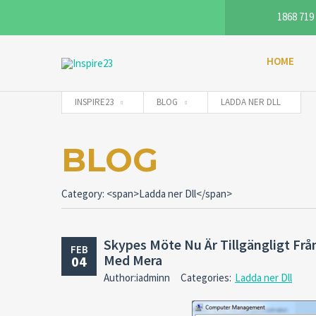
1868 719
HOME
INSPIRE23
BLOG
LADDA NER DLL
BLOG
Category: <span>Ladda ner Dll</span>
Skypes Möte Nu Är Tillgängligt Frå
FEB
Med Mera
04
Author:iadminn
Categories:
Ladda ner Dll