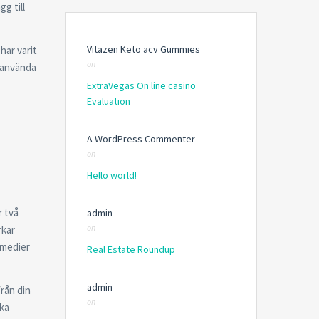
gg till
Vitazen Keto acv Gummies
har varit
on
r använda
ExtraVegas On line casino
Evaluation
A WordPress Commenter
on
Hello world!
r två
admin
on
rkar
 medier
Real Estate Roundup
admin
rån din
on
ika