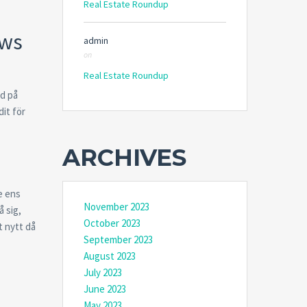
Real Estate Roundup
ows
admin
on
Real Estate Roundup
ad på
dit för
ARCHIVES
e ens
November 2023
å sig,
October 2023
t nytt då
September 2023
August 2023
July 2023
June 2023
May 2023