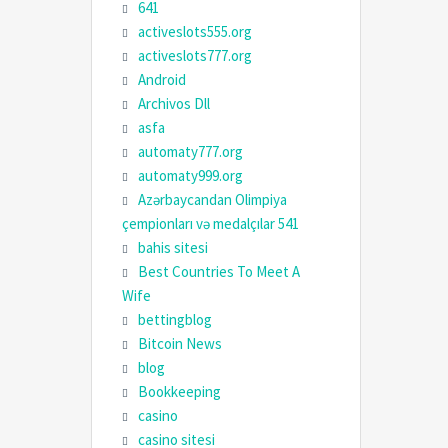
641
activeslots555.org
activeslots777.org
Android
Archivos Dll
asfa
automaty777.org
automaty999.org
Azərbaycandan Olimpiya
çempionları və medalçılar 541
bahis sitesi
Best Countries To Meet A
Wife
bettingblog
Bitcoin News
blog
Bookkeeping
casino
casino sitesi