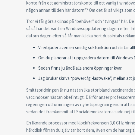
konto från ett administratörskonto till ett vanligt windows ko
någon annan till den här datorn”? Om det är så vikigt som 
Tror vi får göra skillnad på “behöver” och “tvingas” här. D
så så har det varit en Windowsuppdatering dagen efter. I
datorn dagen efter så får man klicka bort dussintals rekl
Vi erbjuder även en smidig sökfunktion och listar a
Om du planerar att uppgradera datorn till Windows 
Sedan finns ju ändå alla andra öppningar kvar.
Jag brukar skriva “powercfg -lastwake”, mellan att j
Smittspridningen är nu nästan lika stor bland vaccinerade
vaccindoser nästan obefintligt. Därför anser professorerna 
regeringen utformningen av nyhetsprogram genom att säga ne
sedan det framkommit att Socialdemokraterna sade nej till 
En liknande processor med klockfrekvensen 3,0 GHz hinner m
hårddisk förrän du själv tar bort dem, även om de har tagi