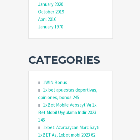
January 2020
October 2019
April 2016
January 1970
CATEGORIES
1WIN Bonus
1x bet apuestas deportivas,
opiniones, bonos 245
1xBet Mobile Vebsayt Və 1x
Bet Mobil Uygulama Indir 2023
146
1xbet: Azərbaycan Mərc Saytı
1xBET Az, 1xbet mobi 2023 62