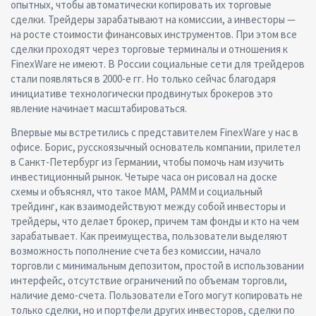
опытных, чтобы автоматически копировать их торговые
сделки. Трейдеры зарабатывают на комиссии, а инвесторы —
на росте стоимости финансовых инструментов. При этом все
сделки проходят через торговые терминалы и отношения к
FinexWare не имеют. В России социальные сети для трейдеров
стали появляться в 2000-е гг. Но только сейчас благодаря
инициативе технологически продвинутых брокеров это
явление начинает масштабироваться.
Впервые мы встретились с представителем FinexWare у нас в
офисе. Борис, русскоязычный основатель компании, прилетел
в Санкт-Петербург из Германии, чтобы помочь нам изучить
инвестиционный рынок. Четыре часа он рисовал на доске
схемы и объяснял, что такое MAM, PAMM и социальный
трейдинг, как взаимодействуют между собой инвесторы и
трейдеры, что делает брокер, причем там фонды и кто на чем
зарабатывает. Как преимущества, пользователи выделяют
возможность пополнение счета без комиссии, начало
торговли с минимальным депозитом, простой в использовании
интерфейс, отсутствие ограничений по объемам торговли,
наличие демо-счета. Пользователи eToro могут копировать не
только сделки, но и портфели других инвесторов, сделки по