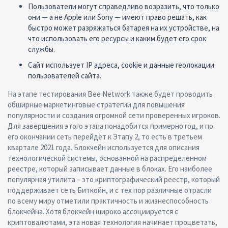
Пользователи могут справедливо возразить, что только
они — а не Apple или Sony — имеют право решать, как
быстро может разряжаться батарея на их устройстве, на
что использовать его ресурсы и каким будет его срок
службы.
Сайт использует IP адреса, сookie и данные геолокации
пользователей сайта.
На этапе тестирования Bee Network также будет проводить
обширные маркетинговые стратегии для повышения
популярности и создания огромной сети проверенных игроков.
Для завершения этого этапа понадобится примерно год, и по
его окончании сеть перейдёт к Этапу 2, то есть в третьем
квартале 2021 года. Блокчейн используется для описания
технологической системы, основанной на распределенном
реестре, который записывает данные в блоках. Его наиболее
популярная утилита – это криптографический реестр, который
поддерживает сеть Биткойн, и с тех пор различные отрасли
по всему миру отметили практичность и жизнеспособность
блокчейна. Хотя блокчейн широко ассоциируется с
криптовалютами, эта новая технология начинает процветать,