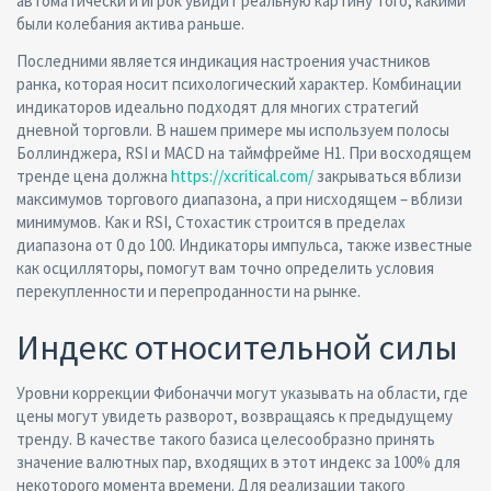
автоматически и игрок увидит реальную картину того, какими
были колебания актива раньше.
Последними является индикация настроения участников
ранка, которая носит психологический характер. Комбинации
индикаторов идеально подходят для многих стратегий
дневной торговли. В нашем примере мы используем полосы
Боллинджера, RSI и MACD на таймфрейме H1. При восходящем
тренде цена должна
https://xcritical.com/
закрываться вблизи
максимумов торгового диапазона, а при нисходящем – вблизи
минимумов. Как и RSI, Стохастик строится в пределах
диапазона от 0 до 100. Индикаторы импульса, также известные
как осцилляторы, помогут вам точно определить условия
перекупленности и перепроданности на рынке.
Индекс относительной силы
Уровни коррекции Фибоначчи могут указывать на области, где
цены могут увидеть разворот, возвращаясь к предыдущему
тренду. В качестве такого базиса целесообразно принять
значение валютных пар, входящих в этот индекс за 100% для
некоторого момента времени. Для реализации такого