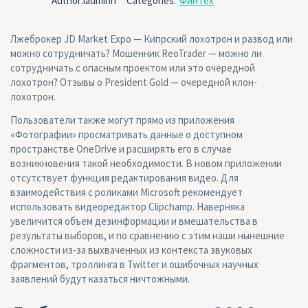
Author:iadminn
Categories:
Финтех
Лжеброкер JD Market Expo — Кипрский лохотрон и развод или
можно сотрудничать? Мошенник ReoTrader — можно ли
сотрудничать с опасным проектом или это очередной
лохотрон? Отзывы о President Gold — очередной клон-
лохотрон.
Пользователи также могут прямо из приложения
«Фотографии» просматривать данные о доступном
пространстве OneDrive и расширять его в случае
возникновения такой необходимости. В новом приложении
отсутствует функция редактирования видео. Для
взаимодействия с роликами Microsoft рекомендует
использовать видеоредактор Clipchamp. Наверняка
увеличится объем дезинформации и вмешательства в
результаты выборов, и по сравнению с этим наши нынешние
сложности из-за выхваченных из контекста звуковых
фрагментов, троллинга в Twitter и ошибочных научных
заявлений будут казаться ничтожными.