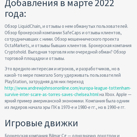
Добавления в марте 2022
года:
Обзор LiquidChain, и отзывы о нем обманутых пользователей.
Обзор брокерской компании SafeCaps и отзывы клиентов,
сотрудничавших с ними. Обзор мошеннического проекта
OctaMarkets, и отзывы бывших клиентов. Брокерская компания
Cryptohold. Выгодная торговля или очередной обман? Обзор
торговой площадки и отзывы.
Это вредило интересам и игроков, и разработчиков, но в
какой-то мере помогало Sony удерживать пользователей
PlayStation, затрудняя для них переход
http://www.andrewjohnsononline.com/europa-league-tottenham-
survive-inter-scare-as-torres-saves-chelsea.html
на Xbox. Apple —
яркий пример американской экономики. Компания была одним
из лидеров начала эры ПК в 1970-е и 1980-е гг., но в 1990-е гг.
Игровые движки
Брокерская компания Bilmar Cg — однозначно лохотрон и