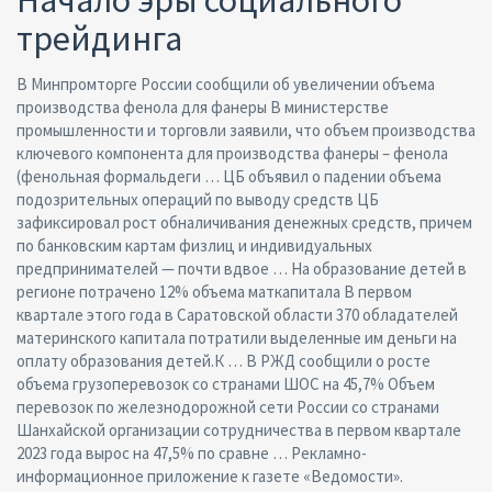
трейдинга
В Минпромторге России сообщили об увеличении объема
производства фенола для фанеры В министерстве
промышленности и торговли заявили, что объем производства
ключевого компонента для производства фанеры – фенола
(фенольная формальдеги … ЦБ объявил о падении объема
подозрительных операций по выводу средств ЦБ
зафиксировал рост обналичивания денежных средств, причем
по банковским картам физлиц и индивидуальных
предпринимателей — почти вдвое … На образование детей в
регионе потрачено 12% объема маткапитала В первом
квартале этого года в Саратовской области 370 обладателей
материнского капитала потратили выделенные им деньги на
оплату образования детей.К … В РЖД сообщили о росте
объема грузоперевозок со странами ШОС на 45,7% Объем
перевозок по железнодорожной сети России со странами
Шанхайской организации сотрудничества в первом квартале
2023 года вырос на 47,5% по сравне … Рекламно-
информационное приложение к газете «Ведомости».