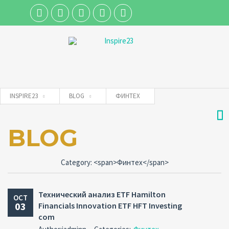
Username
INSPIRE23
BLOG
ФИНТЕХ
Password
BLOG
No
No
No
No
No
No
No
Co
Co
Co
Co
Co
Co
Co
Connect with:
Category: <span>Финтех</span>
Forgot
SIGN IN
password?
Технический анализ ETF Hamilton
OCT
03
Financials Innovation ETF HFT Investing
Remember me
com