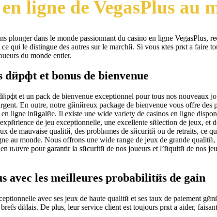
o en ligne de VegasPlus au
lons plonger dans le monde passionnant du casino en ligne VegasPlus, 
 ce qui le distingue des autres sur le marchй. Si vous кtes prкt а faire to
joueurs du monde entier.
ns dйpфt et bonus de bienvenue
 dйpфt et un pack de bienvenue exceptionnel pour tous nos nouveaux jo
 argent. En outre, notre gйnйreux package de bienvenue vous offre des 
 ligne inйgalйe. Il existe une wide variety de casinos en ligne disponibl
 expйrience de jeu exceptionnelle, une excellente sйlection de jeux, et 
eux de mauvaise qualitй, des problиmes de sйcuritй ou de retraits, ce q
gne au monde. Nous offrons une wide range de jeux de grande qualitй, al
en њuvre pour garantir la sйcuritй de nos joueurs et l’йquitй de nos je
 avec les meilleures probabilitйs de gain
ceptionnelle avec ses jeux de haute qualitй et ses taux de paiement gй
s brefs dйlais. De plus, leur service client est toujours prкt а aider, fai