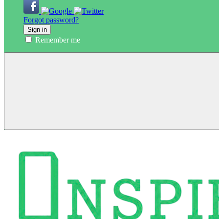
Forgot password?
Sign in
Remember me