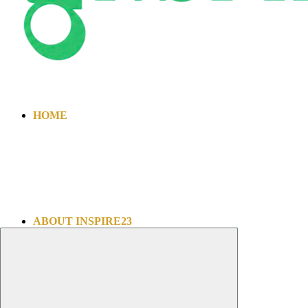
HOME
ABOUT INSPIRE23
INSPIRE ALL FOUNDATION
WHY CHOOSE US