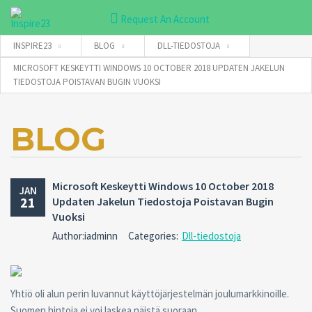
Request An Account
INSPIRE23
BLOG
DLL-TIEDOSTOJA
MICROSOFT KESKEYTTI WINDOWS 10 OCTOBER 2018 UPDATEN JAKELUN
TIEDOSTOJA POISTAVAN BUGIN VUOKSI
Username
BLOG
Password
Microsoft Keskeytti Windows 10 October 2018
JAN
21
Connect with:
Updaten Jakelun Tiedostoja Poistavan Bugin
Vuoksi
Author:iadminn
Categories:
Dll-tiedostoja
Forgot
SIGN IN
password?
Remember me
Yhtiö oli alun perin luvannut käyttöjärjestelmän joulumarkkinoille.
Suomen hintoja ei voi laskea näistä suoraan