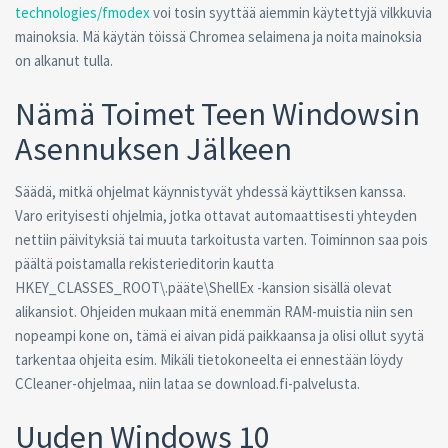
technologies/fmodex
voi tosin syyttää aiemmin käytettyjä vilkkuvia
mainoksia. Mä käytän töissä Chromea selaimena ja noita mainoksia
on alkanut tulla.
Nämä Toimet Teen Windowsin
Asennuksen Jälkeen
Säädä, mitkä ohjelmat käynnistyvät yhdessä käyttiksen kanssa.
Varo erityisesti ohjelmia, jotka ottavat automaattisesti yhteyden
nettiin päivityksiä tai muuta tarkoitusta varten. Toiminnon saa pois
päältä poistamalla rekisterieditorin kautta
HKEY_CLASSES_ROOT\.pääte\ShellEx -kansion sisällä olevat
alikansiot. Ohjeiden mukaan mitä enemmän RAM-muistia niin sen
nopeampi kone on, tämä ei aivan pidä paikkaansa ja olisi ollut syytä
tarkentaa ohjeita esim. Mikäli tietokoneelta ei ennestään löydy
CCleaner-ohjelmaa, niin lataa se download.fi-palvelusta.
Uuden Windows 10