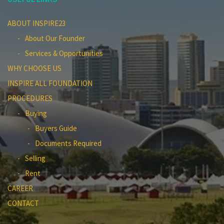
ABOUT INSPIRE23
About Our Founder
Services & Opportunities
WHY CHOOSE US
INSPIRE ALL FOUNDATION
PROCEDURES
Buying
Buyers Guide
Documents Required
Selling
Rent
CAREER
CONTACT