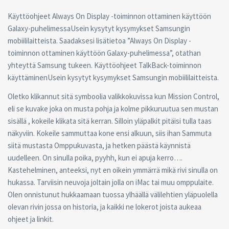
Käyttöohjeet Always On Display -toiminnon ottaminen käyttöön
Galaxy-puhelimessaUsein kysytyt kysymykset Samsungin
mobiililaitteista. Saadaksesi lisätietoa ”Always On Display -
toiminnon ottaminen käyttöön Galaxy-puhelimessa”, otathan
yhteyttä Samsung tukeen. Käyttöohjeet TalkBack-toiminnon
käyttäminenUsein kysytyt kysymykset Samsungin mobiililaitteista.
Oletko klikannut sitä symboolia valikkokuvissa kun Mission Control,
eli se kuvake joka on musta pohja ja kolme pikkuruutua sen mustan
sisällä , kokeile klikata sitä kerran. Silloin yläpalkit pitäisi tulla taas
näkyviin. Kokeile sammuttaa kone ensi alkuun, siis ihan Sammuta
siitä mustasta Omppukuvasta, ja hetken päästä käynnistä
uudelleen. On sinulla poika, pyyhh, kun ei apuja kerro….
Kastehelminen, anteeksi, nyt en oikein ymmärrä mikä rivi sinulla on
hukassa. Tarviisin neuvoja joltain jolla on iMac tai muu omppulaite.
Olen onnistunut hukkaamaan tuossa ylhäällä välilehtien yläpuolella
olevan rivin jossa on historia, ja kaikki ne lokerot joista aukeaa
ohjeet ja linkit.