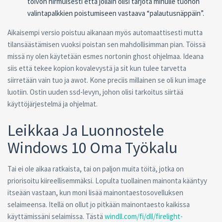
toivon hirmuisesti että jollain olisi tarjota minulle tuohon
valintapalkkien poistumiseen vastaava “palautusnäppäin”.
Aikaisempi versio poistuu aikanaan myös automaattisesti mutta
tilansäästämisen vuoksi poistan sen mahdollisimman pian. Töissä
missä ny olen käytetään esmes nortonin ghost ohjelmaa. Ideana
siis että tekee kopion kovalevystä ja sit kun tulee tarvetta
siirretään vain tuo ja awot. Kone preciis millainen se oli kun image
luotiin. Ostin uuden ssd-levyn, johon olisi tarkoitus siirtää
käyttöjärjestelmä ja ohjelmat.
Leikkaa Ja Luonnostele
Windows 10 Oma Työkalu
Tai ei ole aikaa ratkaista, tai on paljon muita töitä, jotka on
priorisoitu kiireellisemmäksi. Lopulta tuollainen mainonta kääntyy
itseään vastaan, kun moni lisää mainontaestosovelluksen
selaimeensa. Itellä on ollut jo pitkään mainontaesto kaikissa
käyttämissäni selaimissa. Tästä
windll.com/fi/dll/firelight-