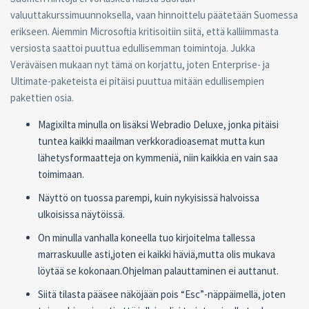
valuuttakurssimuunnoksella, vaan hinnoittelu päätetään Suomessa
erikseen. Aiemmin Microsoftia kritisoitiin siitä, että kalliimmasta
versiosta saattoi puuttua edullisemman toimintoja. Jukka
Veräväisen mukaan nyt tämä on korjattu, joten Enterprise- ja
Ultimate-paketeista ei pitäisi puuttua mitään edullisempien
pakettien osia.
Magixilta minulla on lisäksi Webradio Deluxe, jonka pitäisi
tuntea kaikki maailman verkkoradioasemat mutta kun
lähetysformaatteja on kymmeniä, niin kaikkia en vain saa
toimimaan.
Näyttö on tuossa parempi, kuin nykyisissä halvoissa
ulkoisissa näytöissä.
On minulla vanhalla koneella tuo kirjoitelma tallessa
marraskuulle asti,joten ei kaikki häviä,mutta olis mukava
löytää se kokonaan.Ohjelman palauttaminen ei auttanut.
Siitä tilasta pääsee näköjään pois “Esc”-näppäimellä, joten