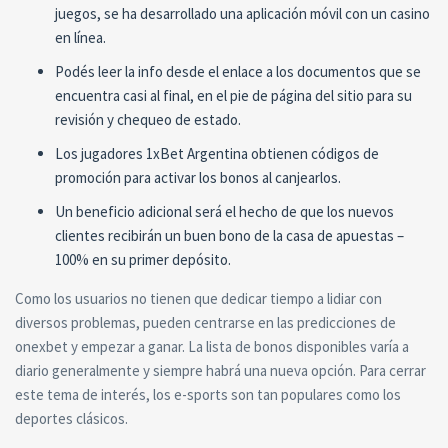
juegos, se ha desarrollado una aplicación móvil con un casino
en línea.
Podés leer la info desde el enlace a los documentos que se
encuentra casi al final, en el pie de página del sitio para su
revisión y chequeo de estado.
Los jugadores 1xBet Argentina obtienen códigos de
promoción para activar los bonos al canjearlos.
Un beneficio adicional será el hecho de que los nuevos
clientes recibirán un buen bono de la casa de apuestas –
100% en su primer depósito.
Como los usuarios no tienen que dedicar tiempo a lidiar con
diversos problemas, pueden centrarse en las predicciones de
onexbet y empezar a ganar. La lista de bonos disponibles varía a
diario generalmente y siempre habrá una nueva opción. Para cerrar
este tema de interés, los e-sports son tan populares como los
deportes clásicos.