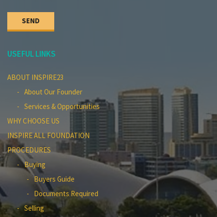
USEFUL LINKS
ABOUT INSPIRE23
About Our Founder
Services & Opportunities
WHY CHOOSE US
INSPIRE ALL FOUNDATION
PROCEDURES
Buying
Buyers Guide
Documents Required
Selling