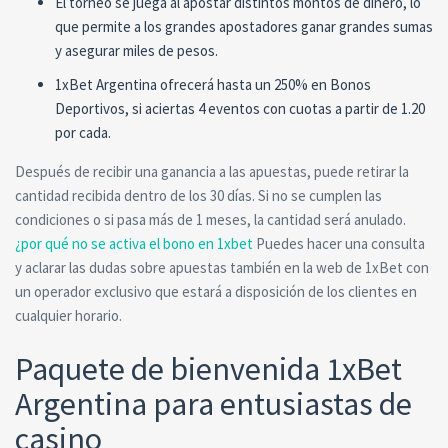
El torneo se juega al apostar distintos montos de dinero, lo
que permite a los grandes apostadores ganar grandes sumas
y asegurar miles de pesos.
1xBet Argentina ofrecerá hasta un 250% en Bonos
Deportivos, si aciertas 4 eventos con cuotas a partir de 1.20
por cada.
Después de recibir una ganancia a las apuestas, puede retirar la
cantidad recibida dentro de los 30 días. Si no se cumplen las
condiciones o si pasa más de 1 meses, la cantidad será anulado.
¿por qué no se activa el bono en 1xbet
Puedes hacer una consulta
y aclarar las dudas sobre apuestas también en la web de 1xBet con
un operador exclusivo que estará a disposición de los clientes en
cualquier horario.
Paquete de bienvenida 1xBet
Argentina para entusiastas de
casino