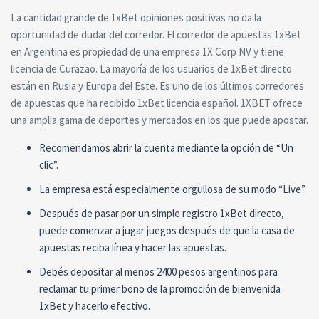
La cantidad grande de 1xBet opiniones positivas no da la
oportunidad de dudar del corredor. El corredor de apuestas 1xBet
en Argentina es propiedad de una empresa 1X Corp NV y tiene
licencia de Curazao. La mayoría de los usuarios de 1xBet directo
están en Rusia y Europa del Este. Es uno de los últimos corredores
de apuestas que ha recibido 1xBet licencia español. 1XBET ofrece
una amplia gama de deportes y mercados en los que puede apostar.
Recomendamos abrir la cuenta mediante la opción de “Un
clic”.
La empresa está especialmente orgullosa de su modo “Live”.
Después de pasar por un simple registro 1xBet directo,
puede comenzar a jugar juegos después de que la casa de
apuestas reciba línea y hacer las apuestas.
Debés depositar al menos 2400 pesos argentinos para
reclamar tu primer bono de la promoción de bienvenida
1xBet y hacerlo efectivo.