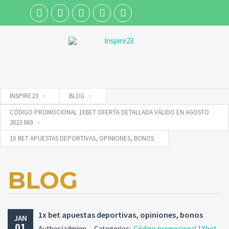
Username
INSPIRE23
BLOG
Password
CÓDIGO PROMOCIONAL 1XBET OFERTA DETALLADA VÁLIDO EN AGOSTO
2023 869
1X BET APUESTAS DEPORTIVAS, OPINIONES, BONOS
Connect with:
BLOG
Forgot
SIGN IN
password?
1x bet apuestas deportivas, opiniones, bonos
Remember me
JAN
01
Author:iadminn
Categories:
Código promocional 1Xbet