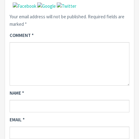
Your email address will not be published.
Required fields are
marked
*
COMMENT
*
NAME
*
EMAIL
*