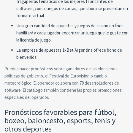
tragaperras temáticas de los mejores fabricantes de
software, como juegos de cartas, que ahora se presentan en
formato virtual.
Una gran cantidad de apuestas y juegos de casino en línea
habilitará a cada jugador encontrar un juego que le guste con
la licencia de juego.
La empresa de apuestas 1xBet Argentina ofrece bono de
bienvenida.
Puedes hacer pronósticos sobre ganadores de las elecciones
políticas de gobierno, el Festival de Eurovisión o cambio
meteorológico. El operador colabora con 78 desarrolladores de
software. El catálogo también contiene las propias promociones
especiales del operador.
Pronósticos favorables para fútbol, ​​
boxeo, baloncesto, esports, tenis y
otros deportes