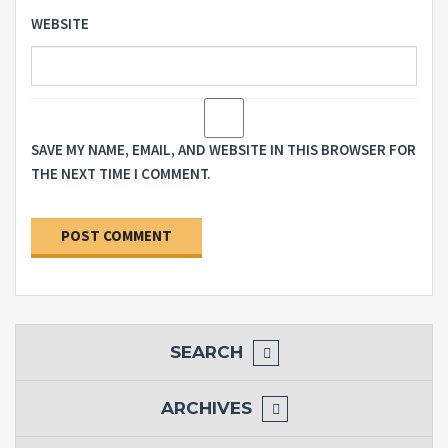
WEBSITE
SAVE MY NAME, EMAIL, AND WEBSITE IN THIS BROWSER FOR
THE NEXT TIME I COMMENT.
SEARCH
ARCHIVES