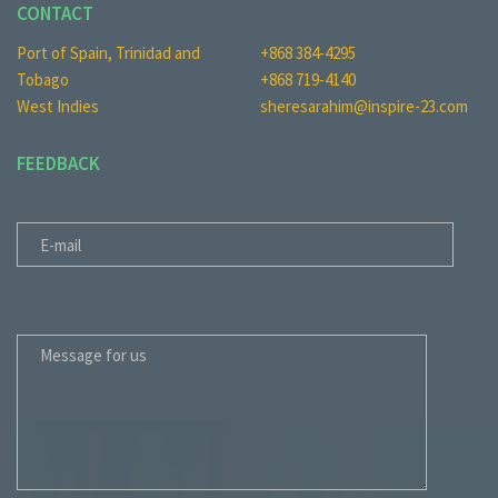
CONTACT
Port of Spain, Trinidad and
+868 384-4295
Tobago
+868 719-4140
West Indies
sheresarahim@inspire-23.com
FEEDBACK
E-MAIL
MESSAGE FOR US