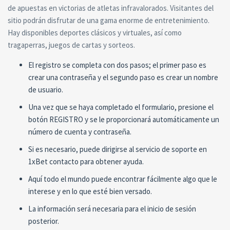
de apuestas en victorias de atletas infravalorados. Visitantes del
sitio podrán disfrutar de una gama enorme de entretenimiento.
Hay disponibles deportes clásicos y virtuales, así como
tragaperras, juegos de cartas y sorteos.
El registro se completa con dos pasos; el primer paso es
crear una contraseña y el segundo paso es crear un nombre
de usuario.
Una vez que se haya completado el formulario, presione el
botón REGISTRO y se le proporcionará automáticamente un
número de cuenta y contraseña.
Si es necesario, puede dirigirse al servicio de soporte en
1xBet contacto para obtener ayuda.
Aquí todo el mundo puede encontrar fácilmente algo que le
interese y en lo que esté bien versado.
La información será necesaria para el inicio de sesión
posterior.