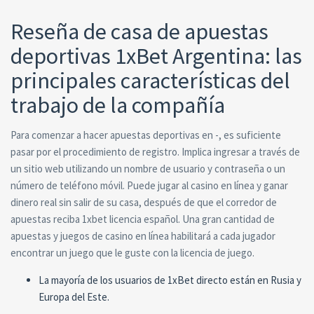
Reseña de casa de apuestas
deportivas 1xBet Argentina: las
principales características del
trabajo de la compañía
Para comenzar a hacer apuestas deportivas en -, es suficiente
pasar por el procedimiento de registro. Implica ingresar a través de
un sitio web utilizando un nombre de usuario y contraseña o un
número de teléfono móvil. Puede jugar al casino en línea y ganar
dinero real sin salir de su casa, después de que el corredor de
apuestas reciba 1xbet licencia español. Una gran cantidad de
apuestas y juegos de casino en línea habilitará a cada jugador
encontrar un juego que le guste con la licencia de juego.
La mayoría de los usuarios de 1xBet directo están en Rusia y
Europa del Este.