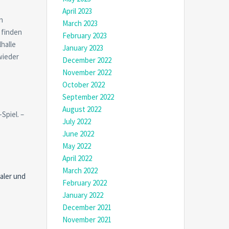
April 2023
n
March 2023
 finden
February 2023
lhalle
January 2023
wieder
December 2022
November 2022
October 2022
September 2022
August 2022
Spiel. –
July 2022
June 2022
May 2022
April 2022
March 2022
aler und
February 2022
January 2022
December 2021
November 2021