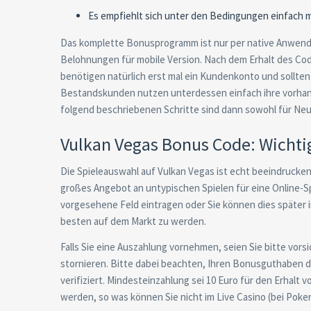
Es empfiehlt sich unter den Bedingungen einfach ma
Das komplette Bonusprogramm ist nur per native Anwendun
Belohnungen für mobile Version. Nach dem Erhalt des Code
benötigen natürlich erst mal ein Kundenkonto und sollten 
Bestandskunden nutzen unterdessen einfach ihre vorhan
folgend beschriebenen Schritte sind dann sowohl für Neu
Vulkan Vegas Bonus Code: Wicht
Die Spieleauswahl auf Vulkan Vegas ist echt beeindrucken
großes Angebot an untypischen Spielen für eine Online-S
vorgesehene Feld eintragen oder Sie können dies später 
besten auf dem Markt zu werden.
Falls Sie eine Auszahlung vornehmen, seien Sie bitte vorsi
stornieren. Bitte dabei beachten, Ihren Bonusguthaben dü
verifiziert. Mindesteinzahlung sei 10 Euro für den Erhalt
werden, so was können Sie nicht im Live Casino (bei Poker,