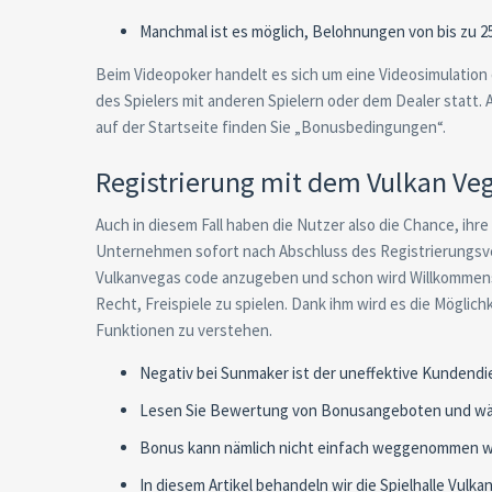
Manchmal ist es möglich, Belohnungen von bis zu 2
Beim Videopoker handelt es sich um eine Videosimulation 
des Spielers mit anderen Spielern oder dem Dealer statt.
auf der Startseite finden Sie „Bonusbedingungen“.
Registrierung mit dem Vulkan V
Auch in diesem Fall haben die Nutzer also die Chance, ihre
Unternehmen sofort nach Abschluss des Registrierungsve
Vulkanvegas code anzugeben und schon wird Willkommensb
Recht, Freispiele zu spielen. Dank ihm wird es die Möglic
Funktionen zu verstehen.
Negativ bei Sunmaker ist der uneffektive Kundendi
Lesen Sie Bewertung von Bonusangeboten und wähl
Bonus kann nämlich nicht einfach weggenommen 
In diesem Artikel behandeln wir die Spielhalle Vulka