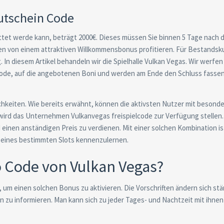
utschein Code
tet werde kann, beträgt 2000€. Dieses müssen Sie binnen 5 Tage nach 
n von einem attraktiven Willkommensbonus profitieren. Für Bestands
In diesem Artikel behandeln wir die Spielhalle Vulkan Vegas. Wir werfen
Code, auf die angebotenen Boni und werden am Ende den Schluss fassen
chkeiten. Wie bereits erwähnt, können die aktivsten Nutzer mit besond
ird das Unternehmen Vulkanvegas freispielcode zur Verfügung stellen
inen anständigen Preis zu verdienen. Mit einer solchen Kombination is
 eines bestimmten Slots kennenzulernen.
o Code von Vulkan Vegas?
m einen solchen Bonus zu aktivieren. Die Vorschriften ändern sich stä
n zu informieren. Man kann sich zu jeder Tages- und Nachtzeit mit ihnen