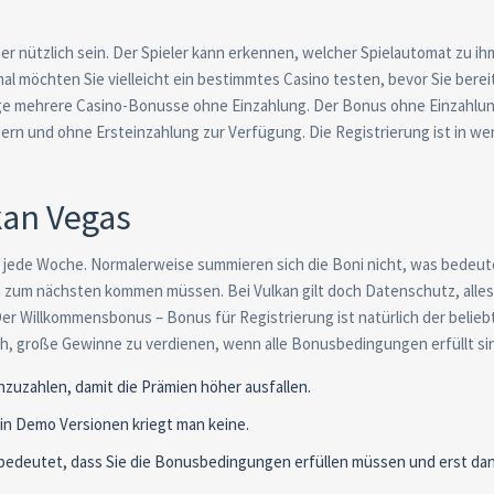
r nützlich sein. Der Spieler kann erkennen, welcher Spielautomat zu ih
 möchten Sie vielleicht ein bestimmtes Casino testen, bevor Sie bereit
age mehrere Casino-Bonusse ohne Einzahlung. Der Bonus ohne Einzahlun
rn und ohne Ersteinzahlung zur Verfügung. Die Registrierung ist in wen
kan Vegas
 jede Woche. Normalerweise summieren sich die Boni nicht, was bedeut
 zum nächsten kommen müssen. Bei Vulkan gilt doch Datenschutz, alles
er Willkommensbonus – Bonus für Registrierung ist natürlich der belieb
ich, große Gewinne zu verdienen, wenn alle Bonusbedingungen erfüllt si
nzuzahlen, damit die Prämien höher ausfallen.
in Demo Versionen kriegt man keine.
 bedeutet, dass Sie die Bonusbedingungen erfüllen müssen und erst da