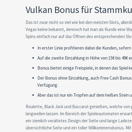
Vulkan Bonus für Stammk
Das ist zwar nicht so viel wie bei den meisten Slots, alle
Vegas keine bekannt, dennoch hat man als Kunde eine Wah
Spins einfach nur auf das Öffnen des entsprechenden Slo
In erster Linie profitieren dabei die Kunden, sofern
Auf die zweite Einzahlung in Höhe von 15€ bis 49€ er
Bonus bietet einige Freispiele, in denen das Spiel 
Der Bonus ohne Einzahlung, auch Free Cash Bonus 
Verfügung.
Aber das ist nur ein Tropfen auf dem heißen Stein 
Roulette, Black Jack und Baccarat genießen, welche von p
langweilen lassen. Im Bereich der Spieleautomaten erwarte
ein ziemlich veraltetes Design der Seite und lange Ladez
übersichtliche Seite und ein toller Willkommensbonus. Mit