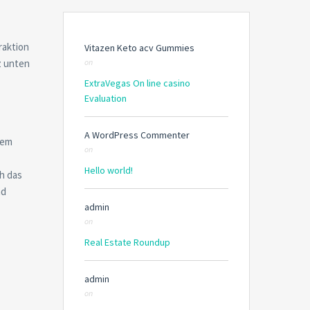
raktion
Vitazen Keto acv Gummies
z unten
on
ExtraVegas On line casino
Evaluation
A WordPress Commenter
sem
on
Hello world!
h das
nd
admin
on
Real Estate Roundup
admin
on