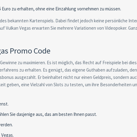
5 Euro zu erhalten, ohne eine Einzahlung vornehmen zu müssen.
des bekannten Kartenspiels. Dabei findet jedoch keine persönliche Inte
 Auf Vulkan Vegas erwarten Sie mehrere Variationen von Videopoker. Gan
egas Promo Code
 Gewinne zu maximieren. Es ist möglich, das Recht auf Freispiele bei die
rfahrens zu erhalten. Es genügt, das eigene Guthaben aufzuladen, den
onus ausgezahlt. Er beinhaltet nicht nur einen Geldpreis, sondern auc
hkeit geben, eine Vielzahl von Slots zu testen, um ihre Besonderheiten u
enst.
en Sie dasjenige aus, das am besten Ihnen passt.
werden.
n Vegas.