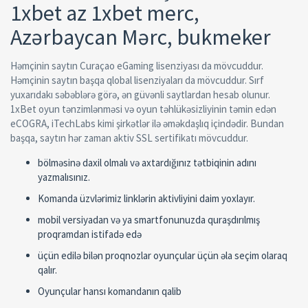
1xbet az 1xbet merc,
Azərbaycan Mərc, bukmeker
Həmçinin saytın Curaçao eGaming lisenziyası da mövcuddur.
Həmçinin saytın başqa qlobal lisenziyaları da mövcuddur. Sırf
yuxarıdakı səbəblərə görə, ən güvənli saytlardan hesab olunur.
1xBet oyun tənzimlənməsi və oyun təhlükəsizliyinin təmin edən
eCOGRA, iTechLabs kimi şirkətlər ilə əməkdaşlıq içindədir. Bundan
başqa, saytın hər zaman aktiv SSL sertifikatı mövcuddur.
bölməsinə daxil olmalı və axtardığınız tətbiqinin adını
yazmalısınız.
Komanda üzvlərimiz linklərin aktivliyini daim yoxlayır.
mobil versiyadan və ya smartfonunuzda quraşdırılmış
proqramdan istifadə edə
üçün edilə bilən proqnozlar oyunçular üçün əla seçim olaraq
qalır.
Oyunçular hansı komandanın qalib