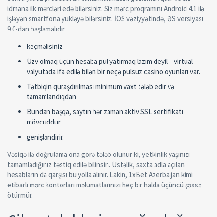
idmana ilk mərcləri edə bilərsiniz. Siz mərc proqramını Android 4.1 ilə
işləyən smartfona yükləyə bilərsiniz. İOS vəziyyətində, ƏS versiyası
9.0-dan başlamalıdır.
keçməlisiniz
Üzv olmaq üçün hesaba pul yatırmaq lazım deyil – virtual
valyutada ifa edilə bilən bir neçə pulsuz casino oyunları var.
Tətbiqin quraşdırılması minimum vaxt tələb edir və
tamamlandıqdan
Bundan başqa, saytın hər zaman aktiv SSL sertifikatı
mövcuddur.
genişləndirir.
Vəsiqə ilə doğrulama ona görə tələb olunur ki, yetkinlik yaşınızı
tamamladığınız təstiq edilə bilinsin. Üstəlik, saxta adla açılan
hesabların da qarşısı bu yolla alınır. Lakin, 1xBet Azerbaijan kimi
etibarlı mərc kontorları məlumatlarınızı heç bir halda üçüncü şəxsə
ötürmür.