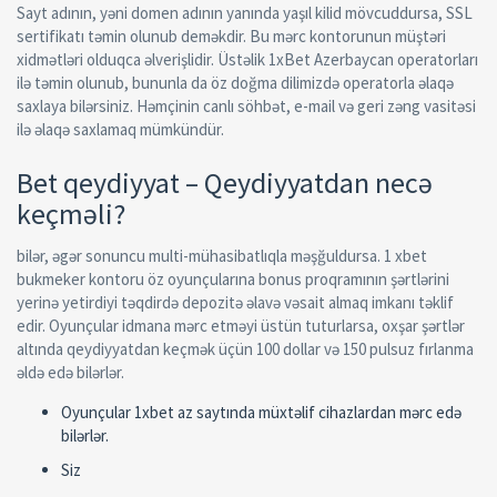
Sayt adının, yəni domen adının yanında yaşıl kilid mövcuddursa, SSL
sertifikatı təmin olunub deməkdir. Bu mərc kontorunun müştəri
xidmətləri olduqca əlverişlidir. Üstəlik 1xBet Azerbaycan operatorları
ilə təmin olunub, bununla da öz doğma dilimizdə operatorla əlaqə
saxlaya bilərsiniz. Həmçinin canlı söhbət, e-mail və geri zəng vasitəsi
ilə əlaqə saxlamaq mümkündür.
Bet qeydiyyat – Qeydiyyatdan necə
keçməli?
bilər, əgər sonuncu multi-mühasibatlıqla məşğuldursa. 1 xbet
bukmeker kontoru öz oyunçularına bonus proqramının şərtlərini
yerinə yetirdiyi təqdirdə depozitə əlavə vəsait almaq imkanı təklif
edir. Oyunçular idmana mərc etməyi üstün tuturlarsa, oxşar şərtlər
altında qeydiyyatdan keçmək üçün 100 dollar və 150 ​​pulsuz fırlanma
əldə edə bilərlər.
Oyunçular 1xbet az saytında müxtəlif cihazlardan mərc edə
bilərlər.
Siz