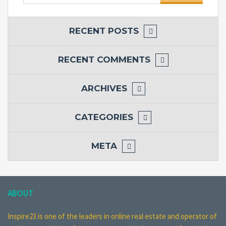
for:
RECENT POSTS
RECENT COMMENTS
ARCHIVES
CATEGORIES
META
ABOUT
Inspire23 is one of the leaders in online real estate and operator of