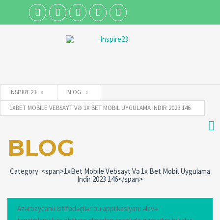
Username
INSPIRE23
BLOG
Password
1XBET MOBILE VEBSAYT VƏ 1X BET MOBIL UYGULAMA INDIR 2023 146
BLOG
No
Connect with:
Co
Category: <span>1xBet Mobile Vebsayt Və 1x Bet Mobil Uygulama
Forgot
Indir 2023 146</span>
SIGN IN
password?
Remember me
Azərbaycanlı istifadəçilər bu applikasiyanı əlavə