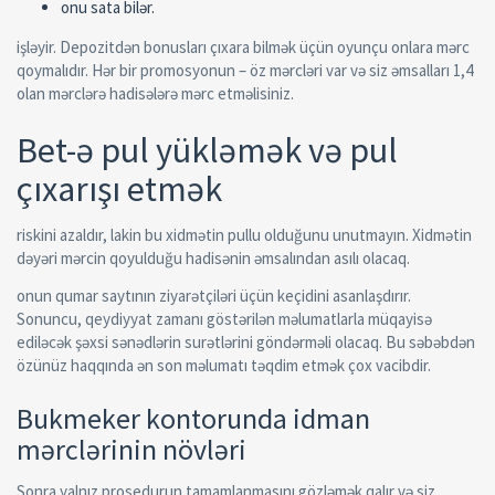
onu sata bilər.
işləyir. Depozitdən bonusları çıxara bilmək üçün oyunçu onlara mərc
qoymalıdır. Hər bir promosyonun – öz mərcləri var və siz əmsalları 1,4
olan mərclərə hadisələrə mərc etməlisiniz.
Bet-ə pul yükləmək və pul
çıxarışı etmək
riskini azaldır, lakin bu xidmətin pullu olduğunu unutmayın. Xidmətin
dəyəri mərcin qoyulduğu hadisənin əmsalından asılı olacaq.
onun qumar saytının ziyarətçiləri üçün keçidini asanlaşdırır.
Sonuncu, qeydiyyat zamanı göstərilən məlumatlarla müqayisə
ediləcək şəxsi sənədlərin surətlərini göndərməli olacaq. Bu səbəbdən
özünüz haqqında ən son məlumatı təqdim etmək çox vacibdir.
Bukmeker kontorunda idman
mərclərinin növləri
Sonra yalnız prosedurun tamamlanmasını gözləmək qalır və siz