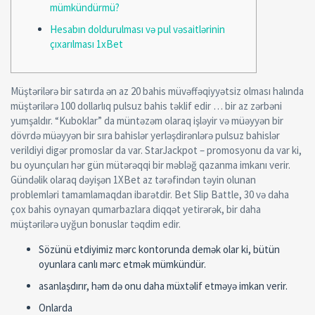
mümkündürmü?
Hesabın doldurulması və pul vəsaitlərinin
çıxarılması 1xBet
Müştərilərə bir satırda ən az 20 bahis müvəffəqiyyətsiz olması halında
müştərilərə 100 dollarlıq pulsuz bahis təklif edir … bir az zərbəni
yumşaldır. “Kuboklar” da müntəzəm olaraq işləyir və müəyyən bir
dövrdə müəyyən bir sıra bahislər yerləşdirənlərə pulsuz bahislər
verildiyi digər promoslar da var. StarJackpot – promosyonu da var ki,
bu oyunçuları hər gün mütərəqqi bir məbləğ qazanma imkanı verir.
Gündəlik olaraq dəyişən 1XBet az tərəfindən təyin olunan
problemləri tamamlamaqdan ibarətdir. Bet Slip Battle, 30 və daha
çox bahis oynayan qumarbazlara diqqət yetirərək, bir daha
müştərilərə uyğun bonuslar təqdim edir.
Sözünü etdiyimiz mərc kontorunda demək olar ki, bütün
oyunlara canlı mərc etmək mümkündür.
asanlaşdırır, həm də onu daha müxtəlif etməyə imkan verir.
Onlarda